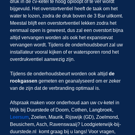
druk in de cv-ketel te hoog oploopt of te ver wordt
bijgevuld. Het overstortventiel heeft de taak om het
water te lozen, zodra de druk boven de 3 Bar uitkomt.
Meestal blijft een overstortventiel lekken zodra het
eenmaal open is geweest, dus zal een overstort bijna
altijd vervangen worden als ook het expansievat
vervangen wordt. Tijdens de onderhoudsbeurt zal uw
installateur vooral kijken of er watersporen rond het
overdrukventiel aanwezig zijn.
Tijdens de onderhoudsbeurt worden ook altijd
de
rookgassen
gemeten en geanalyseerd om er zeker
van de zijn dat de verbranding optimaal is.
Afspraak maken voor onderhoud aan uw cv-ketel in
Wijk bij Duurstede
of Doorn, Cothen, Langbroek,
Leersum
, Zoelen, Maurik, Rijswijk (GD), Zoelmond,
Beusichem, Asch, Ravenswaaij
? Loodgieterwijk-bij-
duurstede.nl
komt graag bij u langs! Voor vragen,