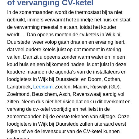
of vervanging CV-ketel
In de zomermaanden wordt de thermostaat bijna niet
gebruikt, immers verwarmt het zonnetje het huis en staat
de verwarming meestal niet aan, totdat het kouder
wordt…. Dan opeens moeten de cv-ketels in Wijk bij
Duurstede weer volop gaan draaien en ervaring leert,
dat veel oudere ketels juist op dat moment in storing
vallen. Dan zit u opeens zonder warm water en in een
koud huis en een bijkomend nadeel is dat juist in deze
koudere maanden de agenda’s van de installateurs en
loodgieters in Wijk bij Duurstede en Doorn, Cothen,
Langbroek,
Leersum
, Zoelen, Maurik, Rijswijk (GD),
Zoelmond, Beusichem, Asch, Ravenswaaij aardig vol
zitten. Neem dus niet het risico dat ook u dit overkomt en
vervang de cv-ketel voortijdig en het liefst in de
zomermaanden bij de eerste tekenen van slijtage. Onze
loodgieters in Wijk bij Duurstede zullen uiteraard eerst
kijken of we de levensduur van de CV-ketel kunnen
verlengen.